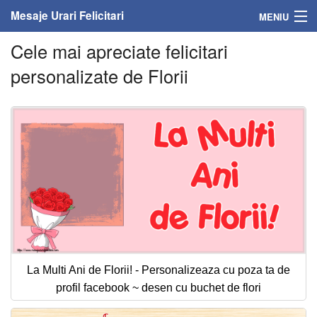
Mesaje Urari Felicitari
MENIU
Cele mai apreciate felicitari
Home
personalizate de Florii
Mesaje
Felicitari
Felicitari cu nume
Felicitari persoane
Felicitari personalizate
Felicitari varsta
La Multi Ani de Florii! - Personalizeaza cu poza ta de
Felicitari zilele anului
profil facebook ~ desen cu buchet de flori