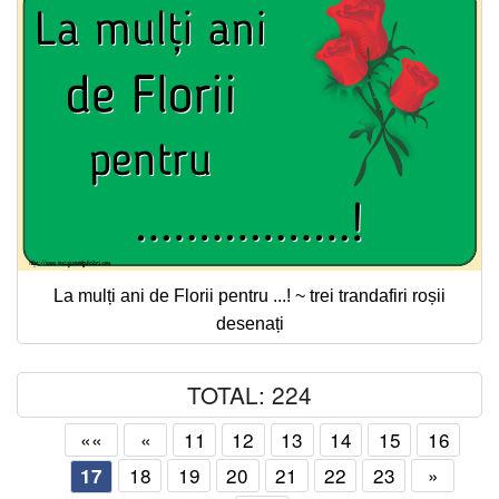
La mulți ani de Florii pentru ...! ~ trei trandafiri roșii
desenați
TOTAL: 224
««
«
11
12
13
14
15
16
18
19
20
21
22
23
»
17