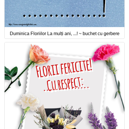
Duminica Floriilor La mulți ani, ...! ~ buchet cu gerbere