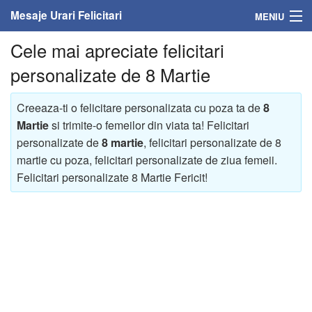
Mesaje Urari Felicitari
MENIU
Cele mai apreciate felicitari
Home
personalizate de 8 Martie
Mesaje
Creeaza-ti o felicitare personalizata cu poza ta de
8
Felicitari
Martie
si trimite-o femeilor din viata ta! Felicitari
personalizate de
8 martie
, felicitari personalizate de 8
Felicitari cu nume
martie cu poza, felicitari personalizate de ziua femeii.
Felicitari personalizate 8 Martie Fericit!
Felicitari persoane
Felicitari personalizate
Felicitari varsta
Felicitari zilele anului