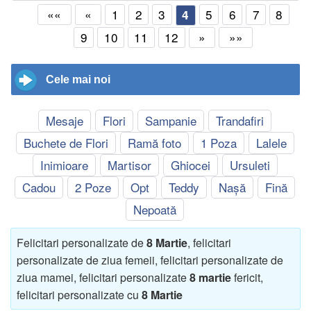
««
«
1
2
3
5
6
7
8
4
9
10
11
12
»
»»
Cele mai noi
Mesaje
Flori
Sampanie
Trandafiri
Buchete de Flori
Ramă foto
1 Poza
Lalele
Inimioare
Martisor
Ghiocei
Ursuleti
Cadou
2 Poze
Opt
Teddy
Nașă
Fină
Nepoată
Felicitari personalizate de
8 Martie
, felicitari
personalizate de ziua femeii, felicitari personalizate de
ziua mamei, felicitari personalizate
8 martie
fericit,
felicitari personalizate cu
8 Martie