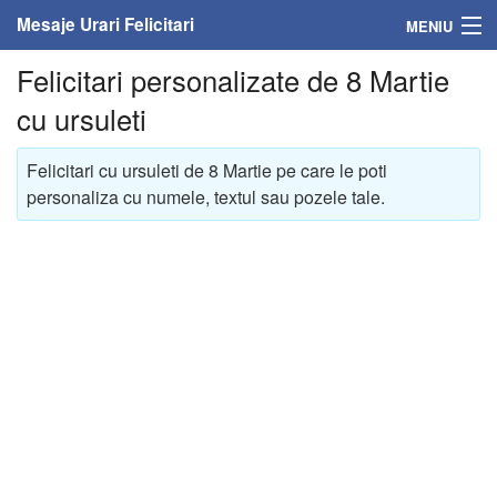
Mesaje Urari Felicitari
MENIU
Felicitari personalizate de 8 Martie
Home
cu ursuleti
Mesaje
Felicitari cu ursuleti de 8 Martie pe care le poti
Felicitari
personaliza cu numele, textul sau pozele tale.
Felicitari cu nume
Felicitari persoane
Felicitari personalizate
Felicitari varsta
Felicitari zilele anului