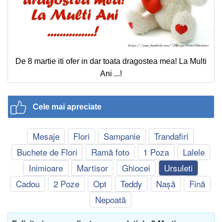
De 8 martie iti ofer in dar toata dragostea mea! La Multi
Ani ...!
Cele mai apreciate
Mesaje
Flori
Sampanie
Trandafiri
Buchete de Flori
Ramă foto
1 Poza
Lalele
Inimioare
Martisor
Ghiocei
Ursuleti
Cadou
2 Poze
Opt
Teddy
Nașă
Fină
Nepoată