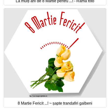
La mulți ani de 8 Martie pentru ...! - Rama foto
8 Martie Fericit ...! ~ șapte trandafiri galbeni