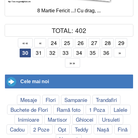
8 Martie Fericit ...! Cu drag, ...
TOTAL: 402
««
«
24
25
26
27
28
29
31
32
33
34
35
36
»
30
»»
Cele mai noi
Mesaje
Flori
Sampanie
Trandafiri
Buchete de Flori
Ramă foto
1 Poza
Lalele
Inimioare
Martisor
Ghiocei
Ursuleti
Cadou
2 Poze
Opt
Teddy
Nașă
Fină