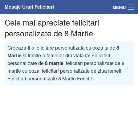
Mesaje Urari Felicitari
MENIU
Cele mai apreciate felicitari
Home
personalizate de 8 Martie
Mesaje
Creeaza-ti o felicitare personalizata cu poza ta de
8
Felicitari
Martie
si trimite-o femeilor din viata ta! Felicitari
personalizate de
8 martie
, felicitari personalizate de 8
Felicitari cu nume
martie cu poza, felicitari personalizate de ziua femeii.
Felicitari personalizate 8 Martie Fericit!
Felicitari persoane
Felicitari personalizate
Felicitari varsta
Felicitari zilele anului