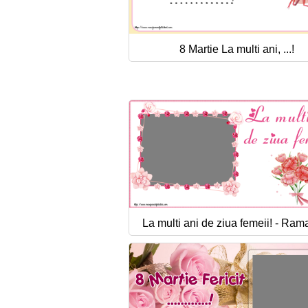
8 Martie La multi ani, ...!
La multi ani de ziua femeii! - Rama