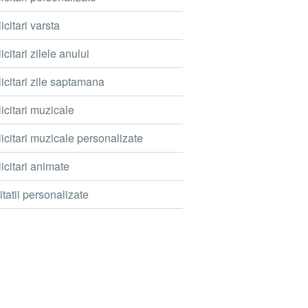
icitari varsta
icitari zilele anului
icitari zile saptamana
icitari muzicale
icitari muzicale personalizate
icitari animate
itatii personalizate