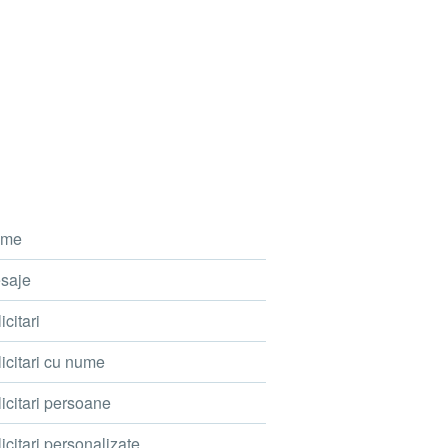
me
saje
icitari
icitari cu nume
icitari persoane
icitari personalizate