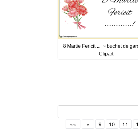
8 Martie Fericit ...! ~ buchet de gar
Clipart
««
«
9
10
11