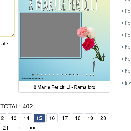
Fel
Fel
Fel
oafe -
Fel
Fel
Fel
Inv
8 Martie Fericit ...! - Rama foto
TOTAL: 402
12
13
14
16
17
18
19
20
15
21
»
»»