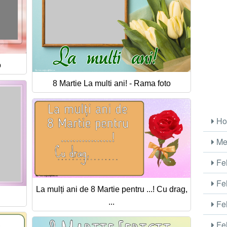
o
8 Martie La multi ani! - Rama foto
Ho
Me
Fel
Fel
La mulți ani de 8 Martie pentru ...! Cu drag,
...
Fel
Fel