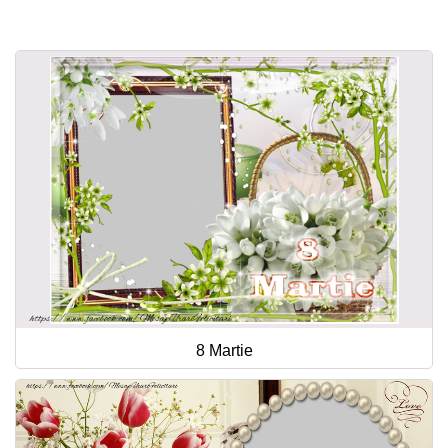
Felicitari zile saptamana
Felicitari muzicale
Felicitari muzicale personalizate
Felicitari animate
Invitatii personalizate
Conecteaza-te
8 Martie