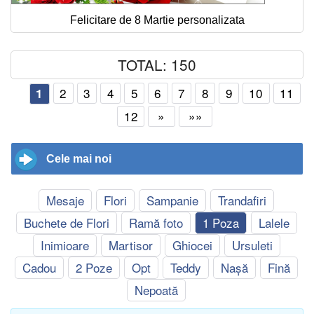
Felicitare de 8 Martie personalizata
TOTAL: 150
2
3
4
5
6
7
8
9
10
11
1
12
»
»»
Cele mai noi
Mesaje
Flori
Sampanie
Trandafiri
Buchete de Flori
Ramă foto
1 Poza
Lalele
Inimioare
Martisor
Ghiocei
Ursuleti
Cadou
2 Poze
Opt
Teddy
Nașă
Fină
Nepoată