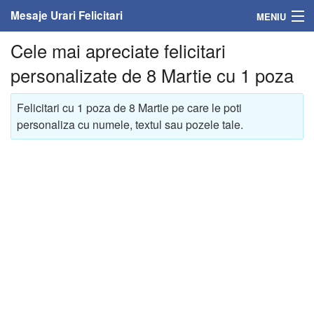
Mesaje Urari Felicitari
MENIU
Cele mai apreciate felicitari
Home
personalizate de 8 Martie cu 1 poza
Mesaje
Felicitari cu 1 poza de 8 Martie pe care le poti
Felicitari
personaliza cu numele, textul sau pozele tale.
Felicitari cu nume
Felicitari persoane
Felicitari personalizate
Felicitari varsta
Felicitari zilele anului