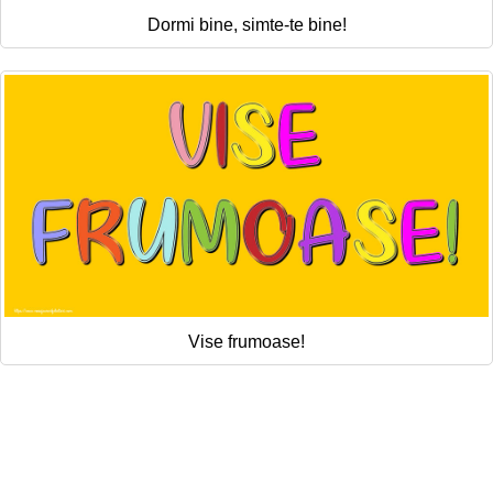
Dormi bine, simte-te bine!
Vise frumoase!