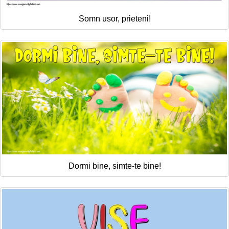
Somn usor, prieteni!
Dormi bine, simte-te bine!