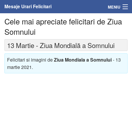
Mesaje Urari Felicitari
MENIU
Cele mai apreciate felicitari de Ziua
Home
Somnului
Mesaje
13 Martie - Ziua Mondială a Somnului
Felicitari
Felicitari si imagini de
Ziua Mondiala a Somnului
- 13
Felicitari cu nume
martie 2021.
Felicitari persoane
Felicitari personalizate
Felicitari varsta
Felicitari zilele anului