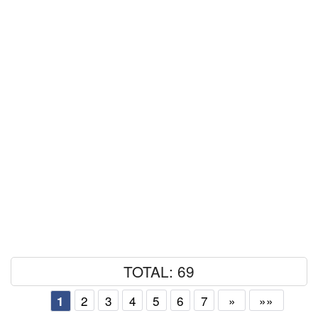
TOTAL: 69
2
3
4
5
6
7
»
»»
1