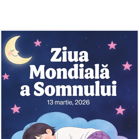
Felicitari zile saptamana
Felicitari muzicale
Felicitari muzicale personalizate
Felicitari animate
Invitatii personalizate
Conecteaza-te