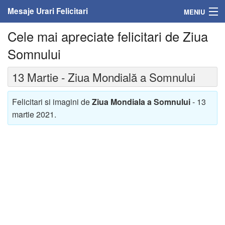
Mesaje Urari Felicitari
MENIU
Cele mai apreciate felicitari de Ziua
Home
Somnului
Mesaje
13 Martie - Ziua Mondială a Somnului
Felicitari
Felicitari si imagini de
Ziua Mondiala a Somnului
- 13
Felicitari cu nume
martie 2021.
Felicitari persoane
Felicitari personalizate
Felicitari varsta
Felicitari zilele anului