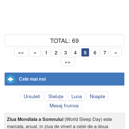
TOTAL: 69
««
«
1
2
3
4
6
7
»
5
»»
Cele mai noi
Ursuleti
Steluțe
Luna
Noapte
Mesaj frumos
Ziua Mondiala a Somnului
(World Sleep Day) este
marcata, anual, in ziua de vineri a celei de-a doua