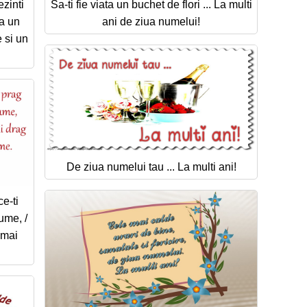
ezinti
Sa-ti fie viata un buchet de flori ... La multi
a un
ani de ziua numelui!
 si un
De ziua numelui tau ... La multi ani!
e-ti
ume, /
 mai