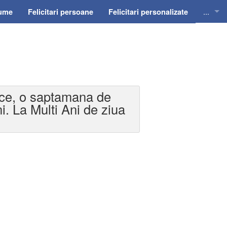
...
nume
Felicitari persoane
Felicitari personalizate
Felicit
Felicit
Felicit
 pace, o saptamana de
Felicit
i. La Multi Ani de ziua
Felici
Felicit
Invitat