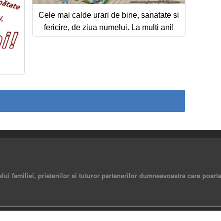
Cele mai calde urari de bine, sanatate si
fericire, de ziua numelui. La multi ani!
elui familiei, prietenilor si tuturor partenerilor dumneavoastra care poart
rved.