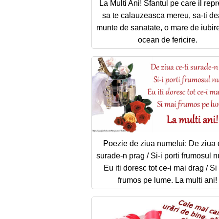
La Multi Ani! Sfantul pe care il repr
sa te calauzeasca mereu, sa-ti de
munte de sanatate, o mare de iubire
ocean de fericire.
Poezie de ziua numelui: De ziua c
surade-n prag / Si-i porti frumosul n
Eu iti doresc tot ce-i mai drag / Si
frumos pe lume. La multi ani!