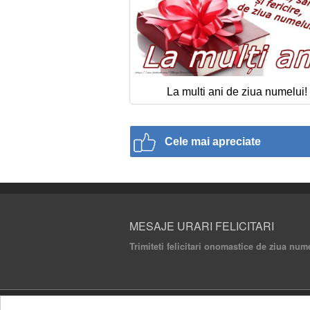
La multi ani de ziua numelui!
Cele mai apreciate
MESAJE URARI FELICITARI
Trimiteti felicitari onomastice de ziua num
© 2020 Mesaje Urari Felicitari. All rights rese