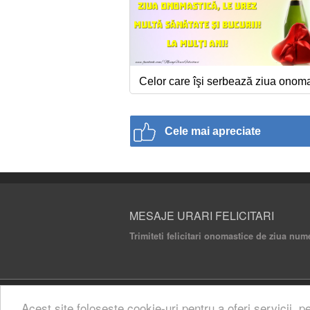
Celor care îşi serbează ziua onom
Cele mai apreciate
MESAJE URARI FELICITARI
Trimiteti felicitari onomastice de ziua num
© 2020 Mesaje Urari Felicitari. All rights rese
Acest site foloseste cookie-uri pentru a oferi servicii, p