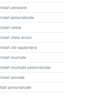
icitari persoane
icitari personalizate
icitari varsta
icitari zilele anului
icitari zile saptamana
icitari muzicale
icitari muzicale personalizate
icitari animate
itatii personalizate