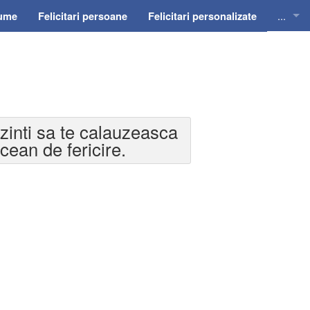
...
nume
Felicitari persoane
Felicitari personalizate
Felicit
Felicit
Felicit
ezinti sa te calauzeasca
Felicit
cean de fericire.
Felici
Felicit
Invitat