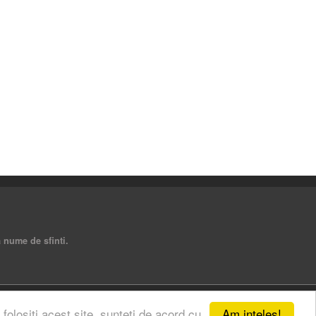
a nume de sfinti.
Am inteles!
 folositi acest site, sunteti de acord cu