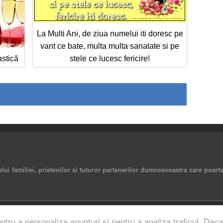
La Multi Ani, de ziua numelui iti doresc pe
vant ce bate, multa multa sanatate si pe
astică
stele ce lucesc fericire!
elui familiei, prietenilor si tuturor partenerilor dumneavoastra care poart
rved.
entru a personaliza anunturi si pentru a analiza traficul. Daca