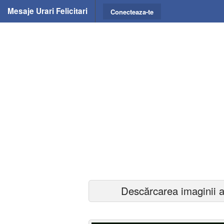
Mesaje Urari Felicitari
Conecteaza-te
Descărcarea imaginii a