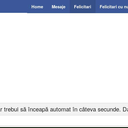
Home
Mesaje
Felicitari
Felicitari cu 
r trebui să înceapă automat în câteva secunde. Da