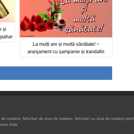
e și
u pahar
La mulți ani și multă sănătate! ~
aranjament cu șampanie și trandafiri
a de nastere, felicitari de ziua de nastere, felicitari cu ziua de nastere pent
entru frate