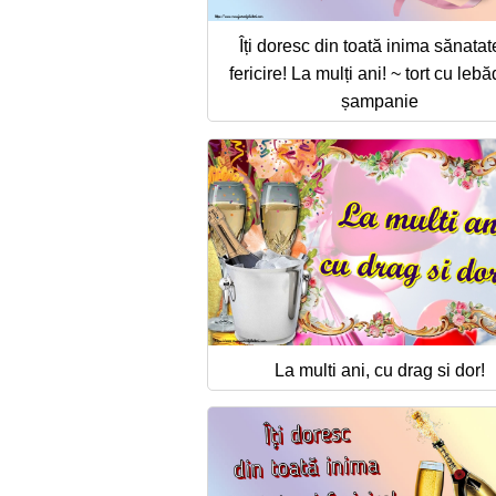
Îți doresc din toată inima sănatat
fericire! La mulți ani! ~ tort cu lebă
șampanie
La multi ani, cu drag si dor!