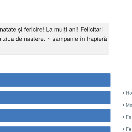
atate și fericire! La mulți ani! Felicitari
 cu ziua de nastere. ~ șampanie în frapieră
Ho
Me
Fel
Fel