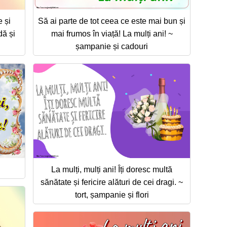
e și
Să ai parte de tot ceea ce este mai bun și
dă și
mai frumos în viață! La mulți ani! ~
șampanie și cadouri
La mulți, mulți ani! Îți doresc multă
sănătate și fericire alături de cei dragi. ~
tort, șampanie și flori