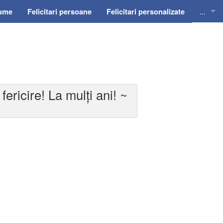
...
nume
Felicitari persoane
Felicitari personalizate
Felicit
Felicit
Felicit
fericire! La mulți ani! ~
Felicit
Felici
Felicit
Invitat