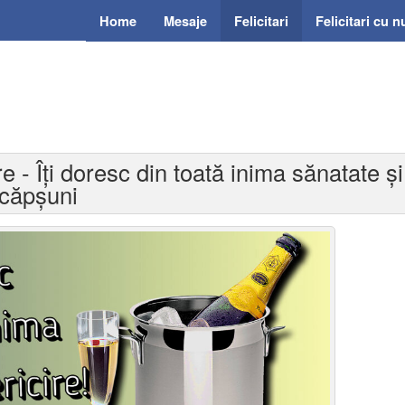
Home
Mesaje
Felicitari
Felicitari cu 
re - Îți doresc din toată inima sănatate și 
 căpșuni