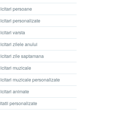
icitari persoane
icitari personalizate
icitari varsta
icitari zilele anului
icitari zile saptamana
icitari muzicale
icitari muzicale personalizate
icitari animate
itatii personalizate