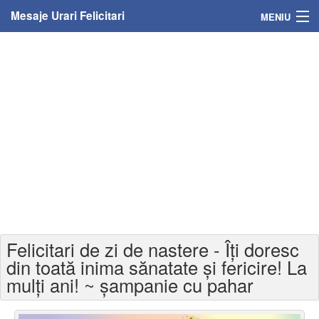
Mesaje Urari Felicitari
MENIU
Home
Mesaje
Felicitari
Felicitari cu nume
Felicitari persoane
Felicitari personalizate
Felicitari de zi de nastere - Îți doresc
Felicitari varsta
din toată inima sănatate și fericire! La
mulți ani! ~ șampanie cu pahar
Felicitari zilele anului