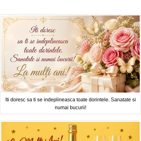
Felicitari zile saptamana
Felicitari muzicale
Felicitari muzicale personalizate
Felicitari animate
Invitatii personalizate
Conecteaza-te
Iti doresc sa ti se indeplineasca toate dorintele. Sanatate si
numai bucurii!