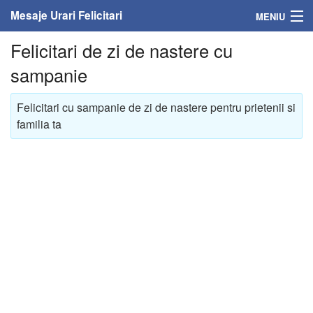
Mesaje Urari Felicitari
MENIU
Felicitari de zi de nastere cu
Home
sampanie
Mesaje
Felicitari cu sampanie de zi de nastere pentru prietenii si
Felicitari
familia ta
Felicitari cu nume
Felicitari persoane
Felicitari personalizate
Felicitari varsta
Felicitari zilele anului