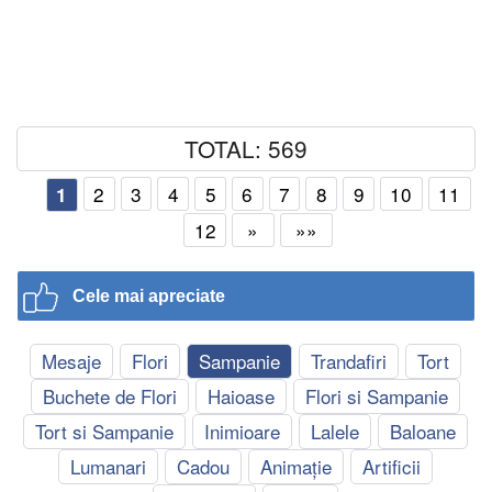
TOTAL: 569
2
3
4
5
6
7
8
9
10
11
1
12
»
»»
Cele mai apreciate
Mesaje
Flori
Sampanie
Trandafiri
Tort
Buchete de Flori
Haioase
Flori si Sampanie
Tort si Sampanie
Inimioare
Lalele
Baloane
Lumanari
Cadou
Animație
Artificii