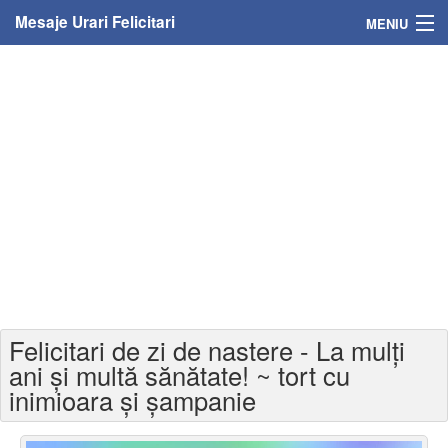
Mesaje Urari Felicitari
MENIU
Home
Mesaje
Felicitari
Felicitari cu nume
Felicitari persoane
Felicitari personalizate
Felicitari de zi de nastere - La mulți
Felicitari varsta
ani și multă sănătate! ~ tort cu
inimioara și șampanie
Felicitari zilele anului