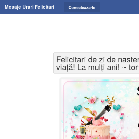
Mesaje Urari Felicitari
Conecteaza-te
Felicitari de zi de nast
viață! La mulți ani! ~ t