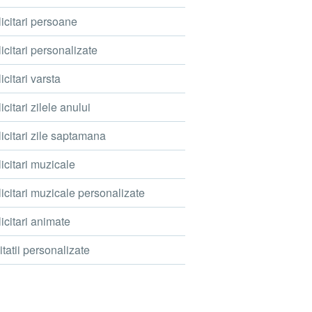
icitari persoane
icitari personalizate
icitari varsta
icitari zilele anului
icitari zile saptamana
icitari muzicale
icitari muzicale personalizate
icitari animate
itatii personalizate