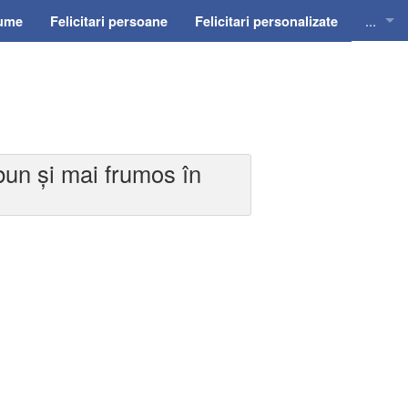
...
nume
Felicitari persoane
Felicitari personalizate
Felicit
Felicit
Felicit
 bun și mai frumos în
Felicit
Felici
Felicit
Invitat