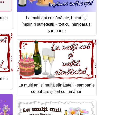
rt cu
La mulți ani cu sănătate, bucurii și
împliniri sufletești! ~ tort cu inimioara și
șampanie
rt cu
La mulți ani și multă sănătate! ~ șampanie
cu pahare și tort cu lumânări