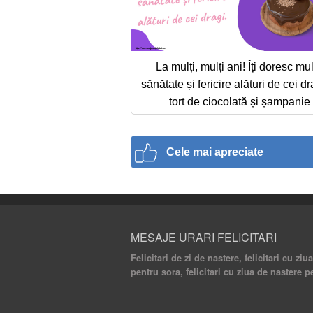
La mulți, mulți ani! Îți doresc mu
sănătate și fericire alături de cei dr
tort de ciocolată și șampanie
Cele mai apreciate
MESAJE URARI FELICITARI
Felicitari de zi de nastere, felicitari cu ziu
pentru sora, felicitari cu ziua de nastere p