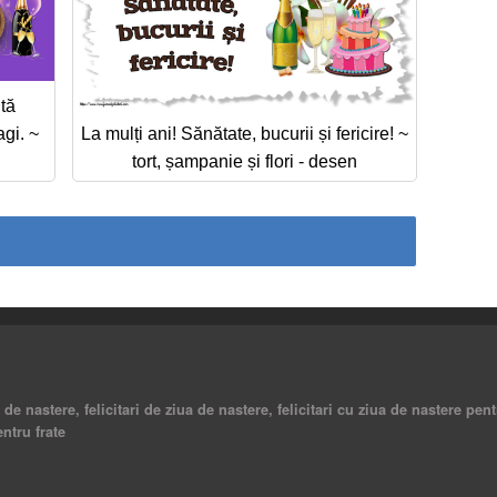
ltă
agi. ~
La mulți ani! Sănătate, bucurii și fericire! ~
tort, șampanie și flori - desen
a de nastere, felicitari de ziua de nastere, felicitari cu ziua de nastere pent
entru frate