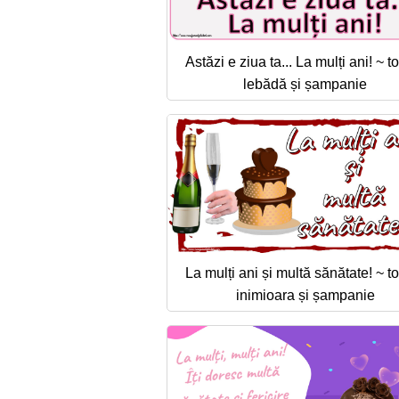
Astăzi e ziua ta... La mulți ani! ~ to
lebădă și șampanie
La mulți ani și multă sănătate! ~ to
inimioara și șampanie