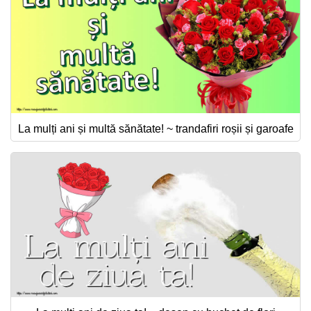
La mulți ani și multă sănătate! ~ trandafiri roșii și garoafe