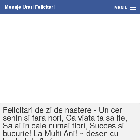
Mesaje Urari Felicitari
MENIU
Home
Mesaje
Felicitari
Felicitari cu nume
Felicitari persoane
Felicitari personalizate
Felicitari de zi de nastere - Un cer
Felicitari varsta
senin si fara nori, Ca viata ta sa fie,
Sa ai in cale numai flori, Succes si
Felicitari zilele anului
bucurie! La Multi Ani! ~ desen cu