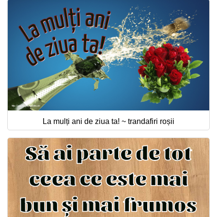
La mulți ani de ziua ta! ~ trandafiri roșii