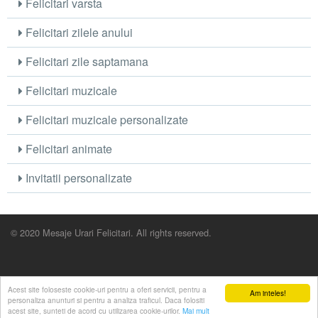
Felicitari varsta
Felicitari zilele anului
Felicitari zile saptamana
Felicitari muzicale
Felicitari muzicale personalizate
Felicitari animate
Invitatii personalizate
© 2020 Mesaje Urari Felicitari. All rights reserved.
Acest site foloseste cookie-uri pentru a oferi servicii, pentru a
Am inteles!
personaliza anunturi si pentru a analiza traficul. Daca folositi
acest site, sunteti de acord cu utilizarea cookie-urilor.
Mai mult