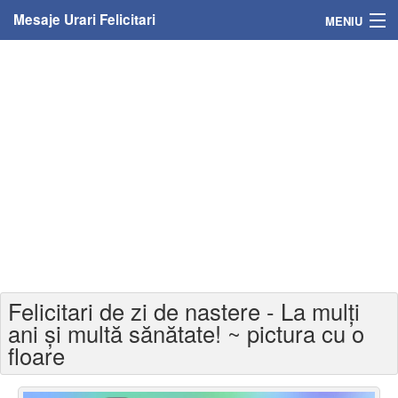
Mesaje Urari Felicitari
MENIU
Home
Mesaje
Felicitari
Felicitari cu nume
Felicitari persoane
Felicitari personalizate
Felicitari de zi de nastere - La mulți
Felicitari varsta
ani și multă sănătate! ~ pictura cu o
floare
Felicitari zilele anului