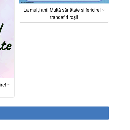
La mulți ani! Multă sănătate și fericire! ~
trandafiri roșii
ire! ~