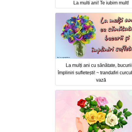
La multi ani! Te iubim mult!
La mulți ani cu sănătate, bucurii
împliniri sufletești! ~ trandafiri curc
vază