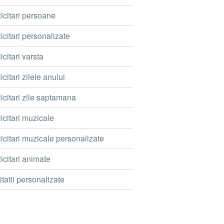
icitari persoane
icitari personalizate
icitari varsta
icitari zilele anului
icitari zile saptamana
icitari muzicale
icitari muzicale personalizate
icitari animate
itatii personalizate