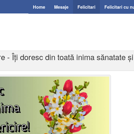
Home
Mesaje
Felicitari
Felicitari cu 
re - Îți doresc din toată inima sănatate și 