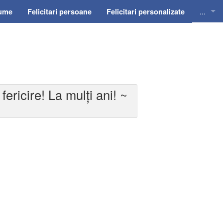
...
nume
Felicitari persoane
Felicitari personalizate
Felicit
Felicit
Felicit
fericire! La mulți ani! ~
Felicit
Felici
Felicit
Invitat