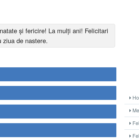
atate și fericire! La mulți ani! Felicitari
cu ziua de nastere.
Ho
Me
Fel
Fel