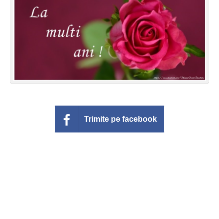
Felicitari zile saptamana
Felicitari muzicale
Felicitari muzicale personalizate
Felicitari animate
Invitatii personalizate
Trimite pe facebook
Conecteaza-te