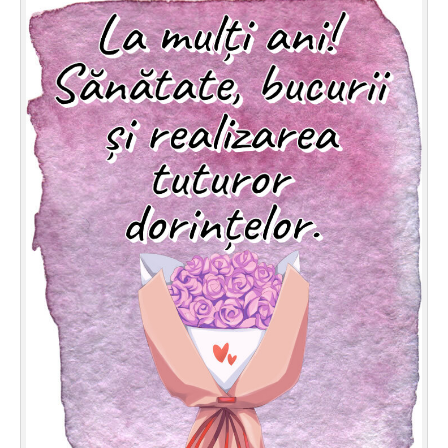
Felicitari zile saptamana
Felicitari muzicale
Felicitari muzicale personalizate
Felicitari animate
Invitatii personalizate
Conecteaza-te