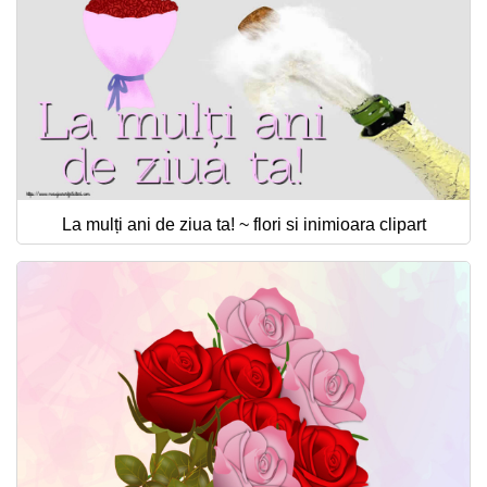
La mulți ani de ziua ta! ~ flori si inimioara clipart