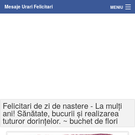
Mesaje Urari Felicitari
MENIU
Home
Mesaje
Felicitari
Felicitari cu nume
Felicitari persoane
Felicitari personalizate
Felicitari de zi de nastere - La mulți
Felicitari varsta
ani! Sănătate, bucurii și realizarea
tuturor dorințelor. ~ buchet de flori
Felicitari zilele anului