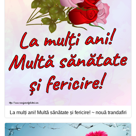
La mulți ani! Multă sănătate și fericire! ~ nouă trandafiri