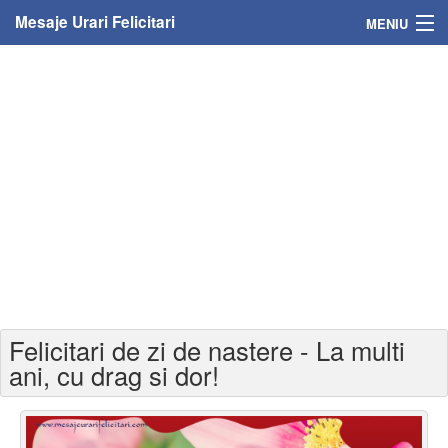
Mesaje Urari Felicitari
MENIU
Home
Mesaje
Felicitari
Felicitari cu nume
Felicitari persoane
Felicitari personalizate
Felicitari de zi de nastere - La multi
Felicitari varsta
ani, cu drag si dor!
Felicitari zilele anului