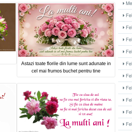
Me
Fel
Fel
Fel
Fel
Fel
Astazi toate florile din lume sunt adunate in
cel mai frumos buchet pentru tine
Fel
Fel
Fel
Fel
Fel