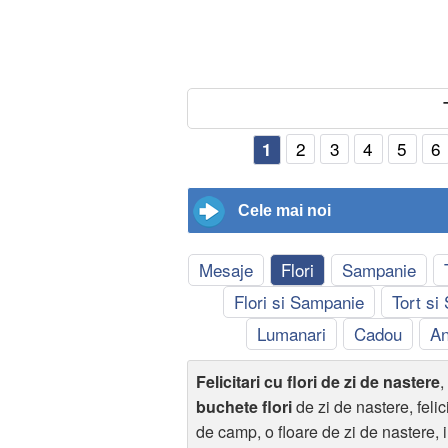
2
3
4
5
6
1
Cele mai noi
Mesaje
Flori
Sampanie
Flori si Sampanie
Tort si
Lumanari
Cadou
An
Felicitari cu flori de zi de nastere
,
buchete flori
de zi de nastere, felicit
de camp, o floare de zi de nastere, imag