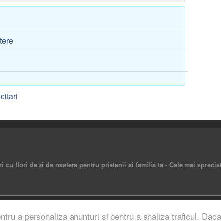
stere
citari
ari cu flori de zi de nastere pentru prietenii si familia ta - Cele mai apreciat
rved.
entru a personaliza anunturi si pentru a analiza traficul. Daca