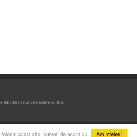
e felicitari de zi de nastere cu flori
Am inteles!
 folositi acest site, sunteti de acord cu