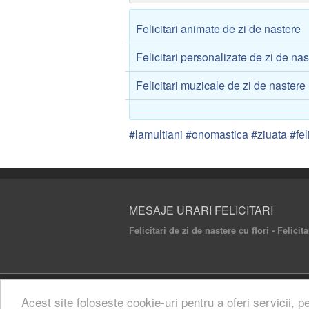
Felicitari animate de zi de nastere
Felicitari personalizate de zi de na
Felicitari muzicale de zi de nastere
#lamultiani #onomastica #ziuata #feli
MESAJE URARI FELICITARI
Felicitari de zi de nastere cu flori - Felicit
© 2020 Mesaje Urari Felicitari. All rights rese
Acest site foloseste cookie-uri pentru a oferi servicii, p