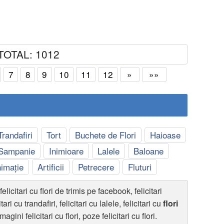
TOTAL: 1012
7
8
9
10
11
12
»
»»
Trandafiri
Tort
Buchete de Flori
Haioase
 Sampanie
Inimioare
Lalele
Baloane
imație
Artificii
Petrecere
Fluturi
 felicitari cu flori de trimis pe facebook, felicitari
ari cu trandafiri, felicitari cu lalele, felicitari cu
flori
ini felicitari cu flori, poze felicitari cu flori.