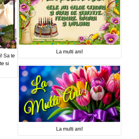
La multi ani!
i! Sa te
e si
La multi ani!