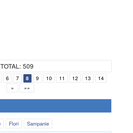
TOTAL: 509
6
7
9
10
11
12
13
14
8
»
»»
e
Flori
Sampanie