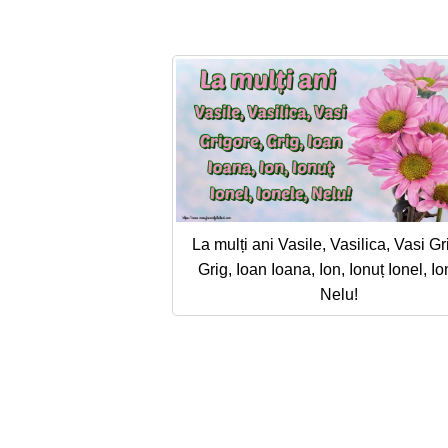
La mulți ani Vasile, Vasilica, Vasi Gr
Grig, Ioan Ioana, Ion, Ionuț Ionel, Io
Nelu!