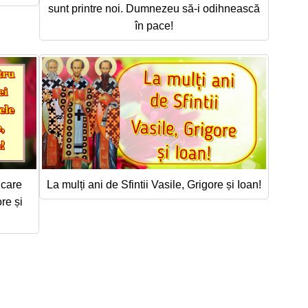
sunt printre noi. Dumnezeu să-i odihnească
în pace!
 care
La mulți ani de Sfintii Vasile, Grigore și Ioan!
re și