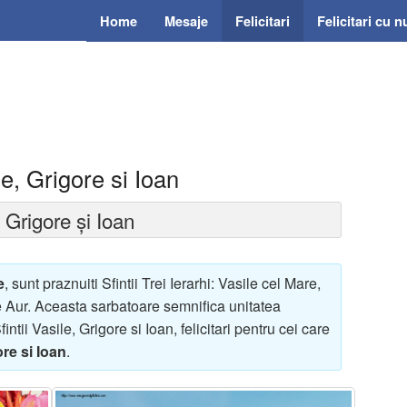
Home
Mesaje
Felicitari
Felicitari cu 
ile, Grigore si Ioan
, Grigore și Ioan
e
, sunt praznuiti Sfintii Trei Ierarhi: Vasile cel Mare,
 Aur. Aceasta sarbatoare semnifica unitatea
Sfintii Vasile, Grigore si Ioan, felicitari pentru cei care
ore si Ioan
.