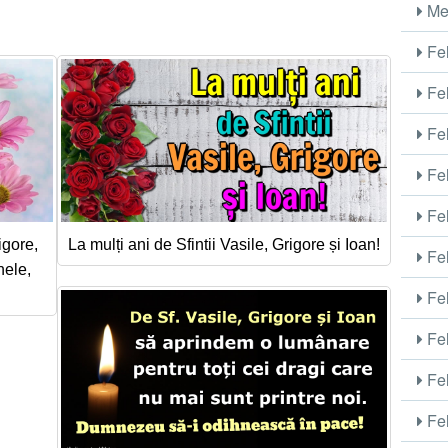
Me
Fel
Fel
Fel
Fel
Fel
igore,
La mulți ani de Sfintii Vasile, Grigore și Ioan!
Fel
nele,
Fel
Fel
Fel
Fel