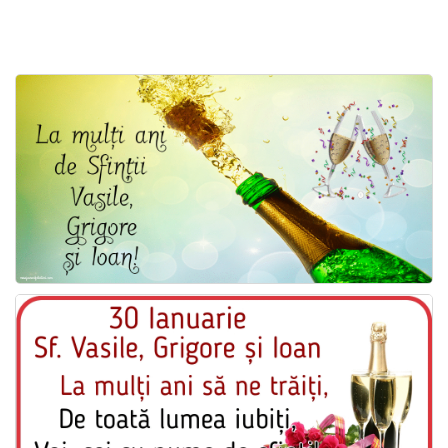
Felicitari zile saptamana
Felicitari muzicale
Felicitari muzicale personalizate
Felicitari animate
Invitatii personalizate
Conecteaza-te