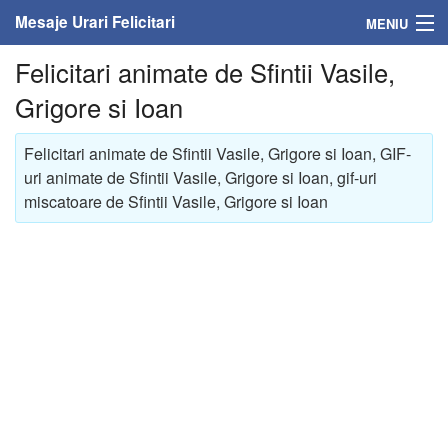
Mesaje Urari Felicitari
MENIU
Felicitari animate de Sfintii Vasile,
Home
Grigore si Ioan
Mesaje
Felicitari animate de Sfintii Vasile, Grigore si Ioan, GIF-
Felicitari
uri animate de Sfintii Vasile, Grigore si Ioan, gif-uri
miscatoare de Sfintii Vasile, Grigore si Ioan
Felicitari cu nume
Felicitari persoane
Felicitari personalizate
Felicitari varsta
Felicitari zilele anului