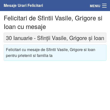
Mesaje Urari Felicitari
MENIU
Felicitari de Sfintii Vasile, Grigore si
Home
Ioan cu mesaje
Mesaje
30 Ianuarie - Sfinții Vasile, Grigore și Ioan
Felicitari
Felicitari cu mesaje de Sfintii Vasile, Grigore si Ioan
Felicitari cu nume
pentru prietenii si familia ta
Felicitari persoane
Felicitari personalizate
Felicitari varsta
Felicitari zilele anului