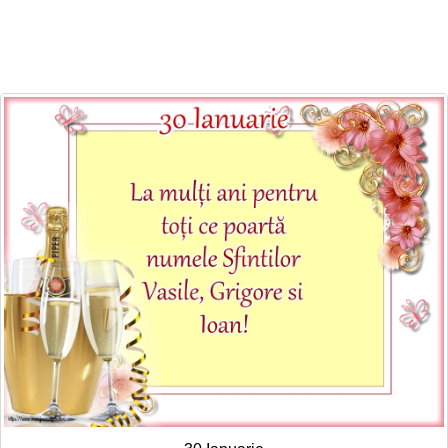
Felicitari zile saptamana
Felicitari muzicale
Felicitari muzicale personalizate
Felicitari animate
Invitatii personalizate
Conecteaza-te