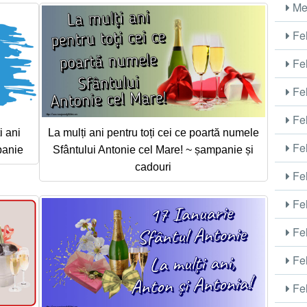
Me
Fel
Fel
Fel
Fel
i ani
La mulți ani pentru toți cei ce poartă numele
Fel
mpanie
Sfântului Antonie cel Mare! ~ șampanie și
cadouri
Fel
Fel
Fel
Fel
Fel