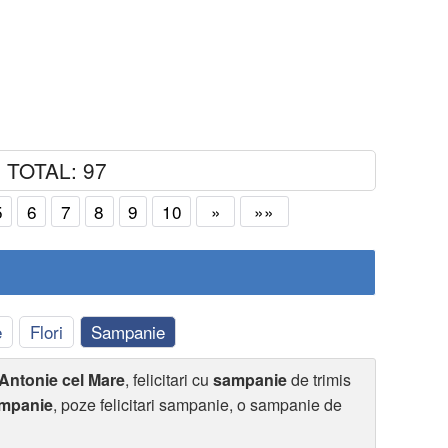
TOTAL: 97
5
6
7
8
9
10
»
»»
e
Flori
Sampanie
 Antonie cel Mare
, felicitari cu
sampanie
de trimis
mpanie
, poze felicitari sampanie, o sampanie de