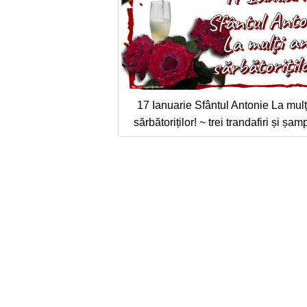
17 Ianuarie Sfântul Antonie La mulț
sărbătoriților! ~ trei trandafiri și șa