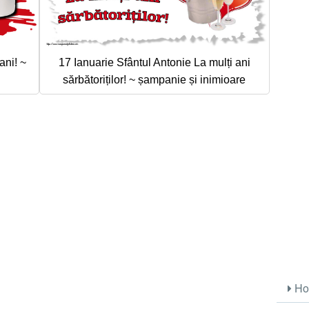
ani! ~
17 Ianuarie Sfântul Antonie La mulți ani
i
sărbătoriților! ~ șampanie și inimioare
Ho