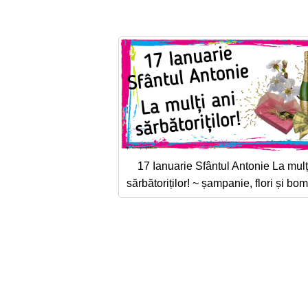
17 Ianuarie Sfântul Antonie La mulț
sărbătoriților! ~ șampanie, flori și b