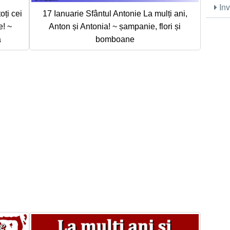
Inv
oți cei
17 Ianuarie Sfântul Antonie La mulți ani,
e! ~
Anton și Antonia! ~ șampanie, flori și
ă
bomboane