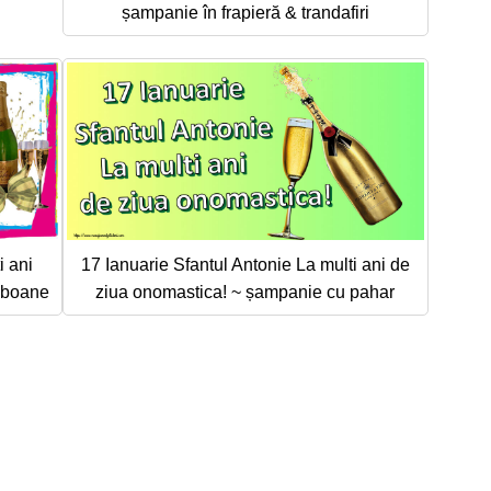
șampanie în frapieră & trandafiri
i ani
17 Ianuarie Sfantul Antonie La multi ani de
omboane
ziua onomastica! ~ șampanie cu pahar