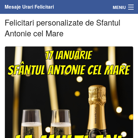
Mesaje Urari Felicitari
MENIU
Felicitari personalizate de Sfantul
Home
Antonie cel Mare
Mesaje
Felicitari
Felicitari cu nume
Felicitari persoane
Felicitari personalizate
Felicitari varsta
Felicitari zilele anului