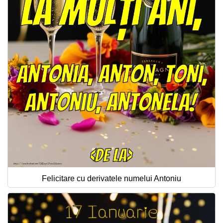
Felicitari zile saptamana
Felicitari muzicale
Felicitari muzicale personalizate
Felicitari animate
Invitatii personalizate
Conecteaza-te
Felicitare cu derivatele numelui Antoniu