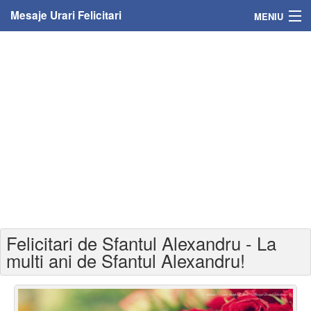
Mesaje Urari Felicitari
MENIU
Home
Mesaje
Felicitari
Felicitari cu nume
Felicitari persoane
Felicitari personalizate
Felicitari de Sfantul Alexandru - La
Felicitari varsta
multi ani de Sfantul Alexandru!
Felicitari zilele anului