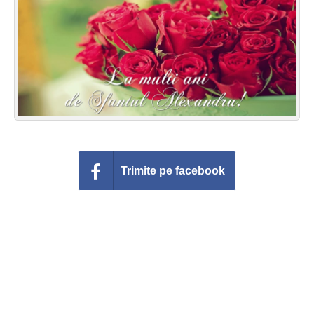
Felicitari zile saptamana
Felicitari muzicale
Felicitari muzicale personalizate
Felicitari animate
Invitatii personalizate
Trimite pe facebook
Conecteaza-te