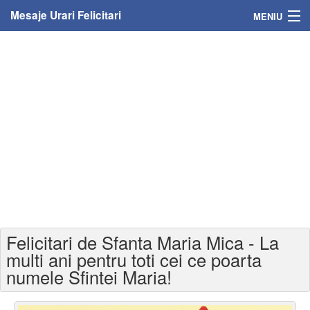
Mesaje Urari Felicitari
MENIU
Home
Mesaje
Felicitari
Felicitari cu nume
Felicitari persoane
Felicitari personalizate
Felicitari de Sfanta Maria Mica - La
Felicitari varsta
multi ani pentru toti cei ce poarta
numele Sfintei Maria!
Felicitari zilele anului