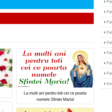
Fel
Fel
Fel
Fel
Fel
Fel
Fel
Fel
Inv
La multi ani pentru toti cei ce poarta
numele Sfintei Maria!