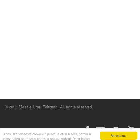
© 2020 Mesaje Urari Felicitari. All rights reserved.
Acest site foloseste cookie-uri pentru a oferi servicii, pentru a
Am inteles!
personaliza anunturi si pentru a analiza traficul. Daca folositi