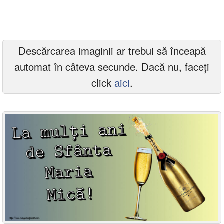
Felicitari zile saptamana
Felicitari muzicale
Descărcarea imaginii ar trebui să înceapă
Felicitari muzicale personalizate
automat în câteva secunde. Dacă nu, faceți
Felicitari animate
click
aici
.
Invitatii personalizate
Conecteaza-te