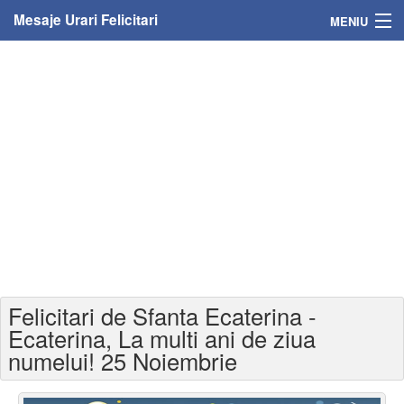
Mesaje Urari Felicitari
MENIU
Home
Mesaje
Felicitari
Felicitari cu nume
Felicitari persoane
Felicitari personalizate
Felicitari de Sfanta Ecaterina -
Felicitari varsta
Ecaterina, La multi ani de ziua
numelui! 25 Noiembrie
Felicitari zilele anului