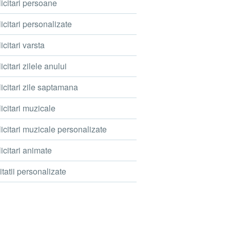
icitari persoane
icitari personalizate
icitari varsta
icitari zilele anului
icitari zile saptamana
icitari muzicale
icitari muzicale personalizate
icitari animate
itatii personalizate