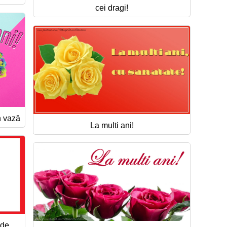
cei dragi!
n vază
La multi ani!
 de