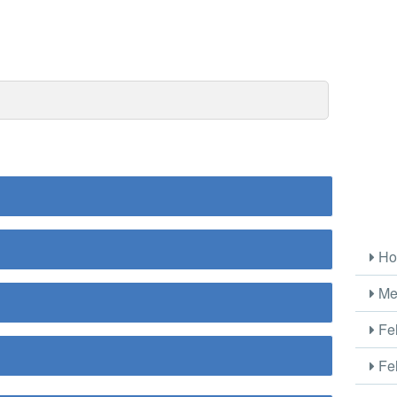
Ho
Me
Fel
Fel