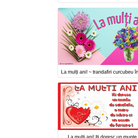
La mulți ani! ~ trandafiri curcubeu î
La multi ani! Iti doresc un munte