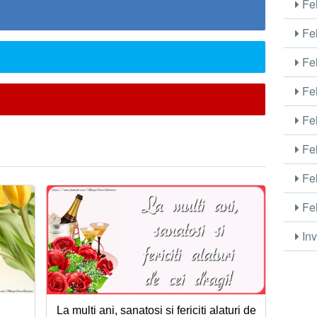
Fel
Fel
Fel
Fel
Fel
Fel
Fel
Fel
Inv
La multi ani, sanatosi si fericiti alaturi de