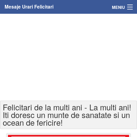
Mesaje Urari Felicitari
MENIU
Home
Mesaje
Felicitari
Felicitari cu nume
Felicitari persoane
Felicitari personalizate
Felicitari de la multi ani - La multi ani!
Felicitari varsta
Iti doresc un munte de sanatate si un
ocean de fericire!
Felicitari zilele anului