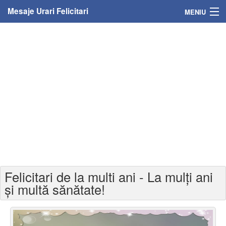
Mesaje Urari Felicitari
MENIU
Home
Mesaje
Felicitari
Felicitari cu nume
Felicitari persoane
Felicitari personalizate
Felicitari de la multi ani - La mulți ani
Felicitari varsta
și multă sănătate!
Felicitari zilele anului