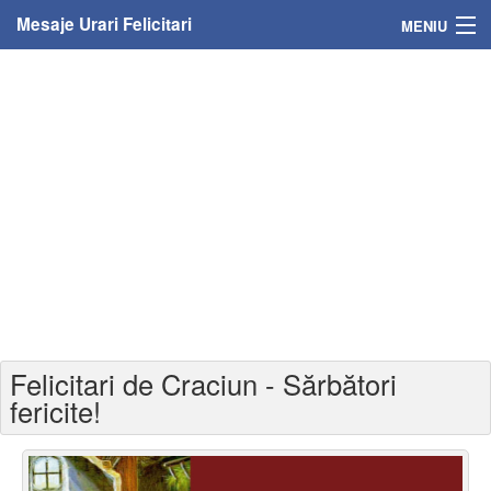
Mesaje Urari Felicitari
MENIU
Home
Mesaje
Felicitari
Felicitari cu nume
Felicitari persoane
Felicitari personalizate
Felicitari de Craciun - Sărbători
Felicitari varsta
fericite!
Felicitari zilele anului