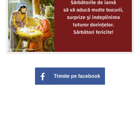
Felicitari zile saptamana
Felicitari muzicale
Felicitari muzicale personalizate
Felicitari animate
Invitatii personalizate
Trimite pe facebook
Conecteaza-te