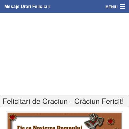
Mesaje Urari Felicitari
MENIU
Home
Mesaje
Felicitari
Felicitari cu nume
Felicitari persoane
Felicitari personalizate
Felicitari de Craciun - Crăciun Fericit!
Felicitari varsta
Felicitari zilele anului