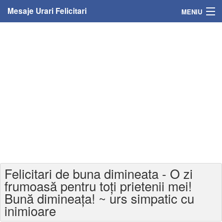
Mesaje Urari Felicitari
MENIU
Home
Mesaje
Felicitari
Felicitari cu nume
Felicitari persoane
Felicitari personalizate
Felicitari de buna dimineata - O zi
Felicitari varsta
frumoasă pentru toți prietenii mei!
Bună dimineața! ~ urs simpatic cu
Felicitari zilele anului
inimioare