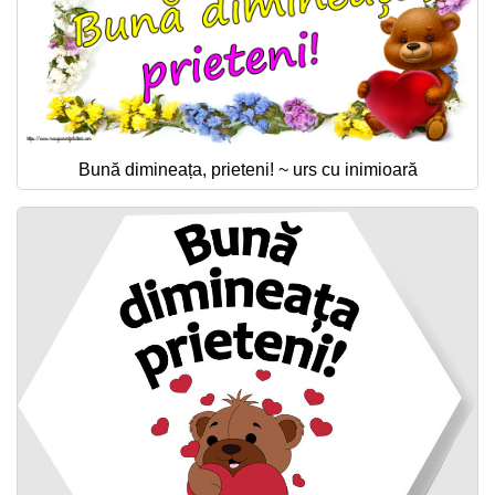
Bună dimineața, prieteni! ~ urs cu inimioară