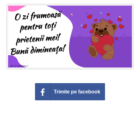
Felicitari zile saptamana
Felicitari muzicale
Felicitari muzicale personalizate
Felicitari animate
Invitatii personalizate
Conecteaza-te
Trimite pe facebook