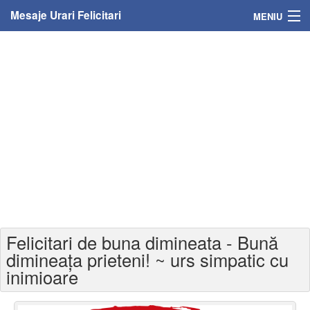
Mesaje Urari Felicitari
MENIU
Home
Mesaje
Felicitari
Felicitari cu nume
Felicitari persoane
Felicitari personalizate
Felicitari de buna dimineata - Bună
Felicitari varsta
dimineața prieteni! ~ urs simpatic cu
inimioare
Felicitari zilele anului