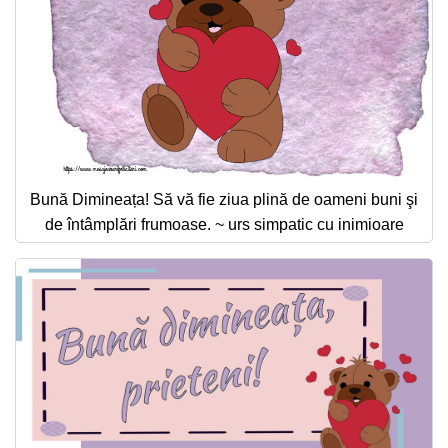
Bună Dimineața! Să vă fie ziua plină de oameni buni şi
de întâmplări frumoase. ~ urs simpatic cu inimioare