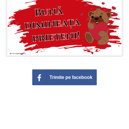
Felicitari zile saptamana
Felicitari muzicale
Felicitari muzicale personalizate
Felicitari animate
Invitatii personalizate
Conecteaza-te
Trimite pe facebook