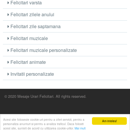
Felicitari varsta
Felicitari zilele anului
Felicitari zile saptamana
Felicitari muzicale
Felicitari muzicale personalizate
Felicitari animate
Invitatii personalizate
© 2020 Mesaje Urari Felicitari. All rights reserved.
Acest site foloseste cookie-uri pentru a oferi servicii, pentru a
Am inteles!
personaliza anunturi si pentru a analiza traficul. Daca folositi
acest site, sunteti de acord cu utilizarea cookie-urilor.
Mai mult