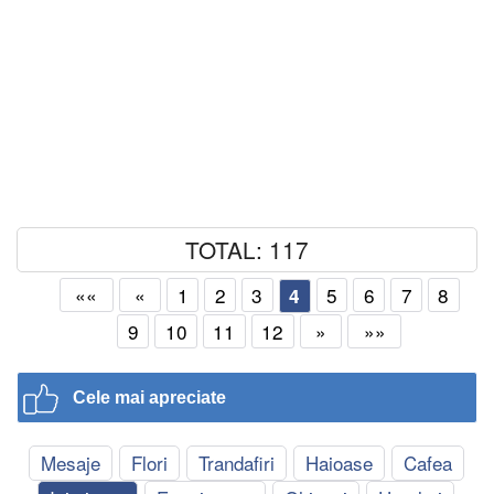
TOTAL: 117
««
«
1
2
3
5
6
7
8
4
9
10
11
12
»
»»
Cele mai apreciate
Mesaje
Flori
Trandafiri
Haioase
Cafea