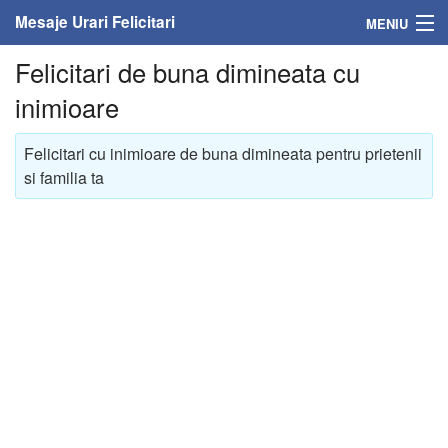
Mesaje Urari Felicitari
MENIU
Felicitari de buna dimineata cu
Home
inimioare
Mesaje
Felicitari cu inimioare de buna dimineata pentru prietenii
Felicitari
si familia ta
Felicitari cu nume
Felicitari persoane
Felicitari personalizate
Felicitari varsta
Felicitari zilele anului