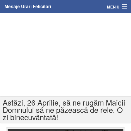
Mesaje Urari Felicitari
MENIU
Home
Mesaje
Felicitari
Felicitari cu nume
Felicitari persoane
Felicitari personalizate
Astăzi, 26 Aprilie, să ne rugăm Maicii
Felicitari varsta
Domnului să ne păzească de rele. O
zi binecuvântată!
Felicitari zilele anului