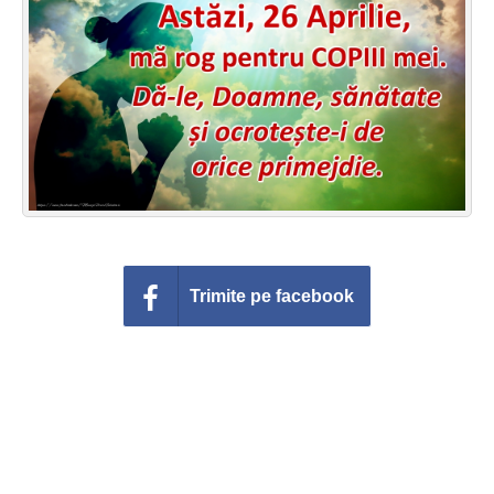
Felicitari zile saptamana
Felicitari muzicale
Felicitari muzicale personalizate
Felicitari animate
Invitatii personalizate
Conecteaza-te
Trimite pe facebook