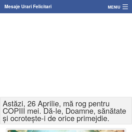
Mesaje Urari Felicitari
MENIU
Home
Mesaje
Felicitari
Felicitari cu nume
Felicitari persoane
Felicitari personalizate
Astăzi, 26 Aprilie, mă rog pentru
Felicitari varsta
COPIII mei. Dă-le, Doamne, sănătate
și ocrotește-i de orice primejdie.
Felicitari zilele anului