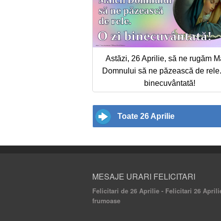
Astăzi, 26 Aprilie, să ne rugăm Ma
Domnului să ne păzească de rele.
binecuvântată!
Toate 26 Aprilie
MESAJE URARI FELICITARI
Felicitari de 26 Aprilie - Felicitari 26 Aprili
frumoase