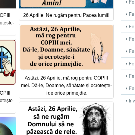
Fel
Fel
OPIII
26 Aprilie, Ne rugăm pentru Pacea lumii!
otește-
Fel
Fel
Fel
Fel
Fel
Astăzi, 26 Aprilie, mă rog pentru COPIII
mei. Dă-le, Doamne, sănătate și ocrotește-
Fel
OPIII
i de orice primejdie.
Inv
otește-