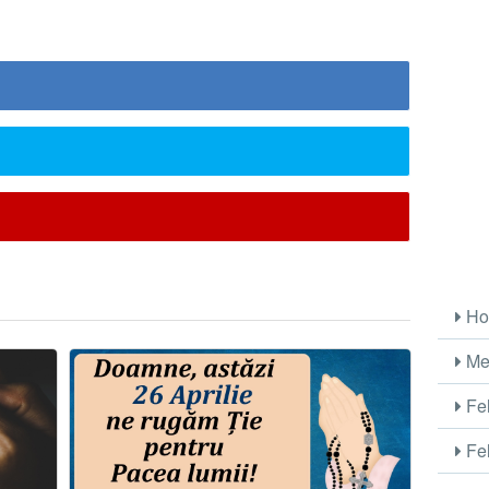
Ho
Me
Fel
Fel