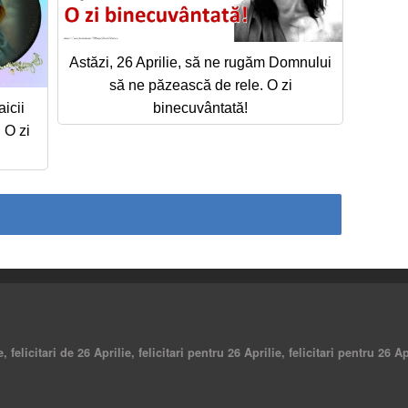
Astăzi, 26 Aprilie, să ne rugăm Domnului
să ne păzească de rele. O zi
icii
binecuvântată!
 O zi
e, felicitari de 26 Aprilie, felicitari pentru 26 Aprilie, felicitari pentru 26 