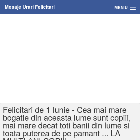
Mesaje Urari Felicitari
MENIU
Home
Mesaje
Felicitari
Felicitari cu nume
Felicitari persoane
Felicitari personalizate
Felicitari de 1 Iunie - Cea mai mare
Felicitari varsta
bogatie din aceasta lume sunt copiii,
mai mare decat toti banii din lume si
Felicitari zilele anului
toata puterea de pe pamant ... LA