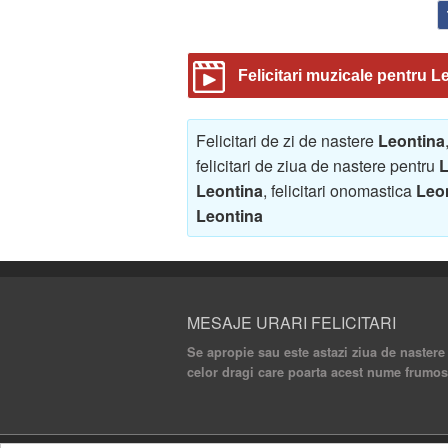
Felicitari muzicale pentru L
Felicitari de zi de nastere
Leontina
felicitari de ziua de nastere pentru
L
Leontina
, felicitari onomastica
Leo
Leontina
MESAJE URARI FELICITARI
Se apropie sau este astazi ziua de nastere
celor dragi care poarta acest nume frumos 