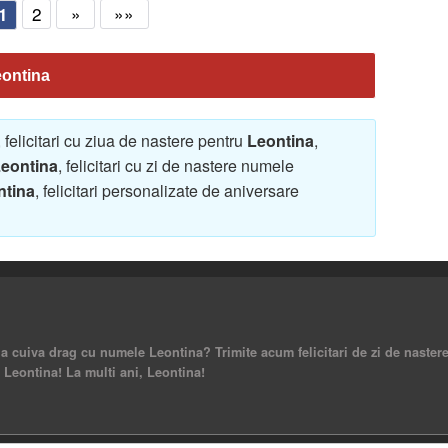
2
»
»»
1
eontina
, felicitari cu ziua de nastere pentru
Leontina
,
eontina
, felicitari cu zi de nastere numele
ntina
, felicitari personalizate de aniversare
 a cuiva drag cu numele Leontina? Trimite acum felicitari de zi de naste
Leontina! La multi ani, Leontina!