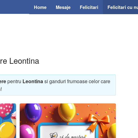
Home
Mesaje
Felicitari
Felicitari cu 
ere Leontina
ere
pentru
Leontina
si ganduri frumoase celor care
a
!