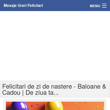
Mesaje Urari Felicitari
MENIU
Home
Mesaje
Felicitari
Felicitari cu nume
Felicitari persoane
Felicitari personalizate
Felicitari de zi de nastere - Baloane &
Felicitari varsta
Cadou | De ziua ta...
Felicitari zilele anului