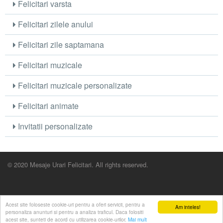
Felicitari varsta
Felicitari zilele anului
Felicitari zile saptamana
Felicitari muzicale
Felicitari muzicale personalizate
Felicitari animate
Invitatii personalizate
© 2020 Mesaje Urari Felicitari. All rights reserved.
Acest site foloseste cookie-uri pentru a oferi servicii, pentru a
Am inteles!
personaliza anunturi si pentru a analiza traficul. Daca folositi
acest site, sunteti de acord cu utilizarea cookie-urilor.
Mai mult