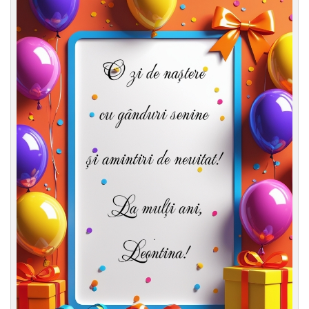
Felicitari zile saptamana
Felicitari muzicale
Felicitari muzicale personalizate
Felicitari animate
Invitatii personalizate
Conecteaza-te