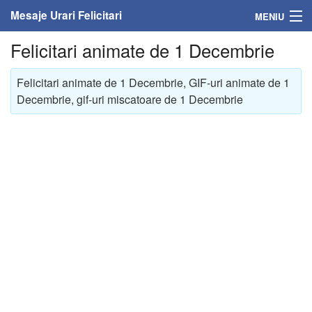
Mesaje Urari Felicitari
MENIU
Felicitari animate de 1 Decembrie
Home
Felicitari animate de 1 Decembrie, GIF-uri animate de 1
Mesaje
Decembrie, gif-uri miscatoare de 1 Decembrie
Felicitari
Felicitari cu nume
Felicitari persoane
Felicitari personalizate
Felicitari varsta
Felicitari zilele anului