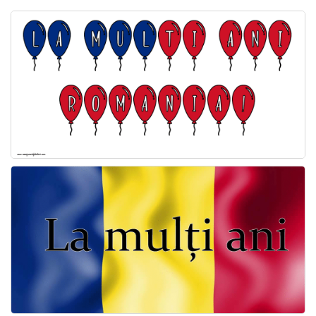
Felicitari zile saptamana
Felicitari muzicale
Felicitari muzicale personalizate
Felicitari animate
Invitatii personalizate
Conecteaza-te