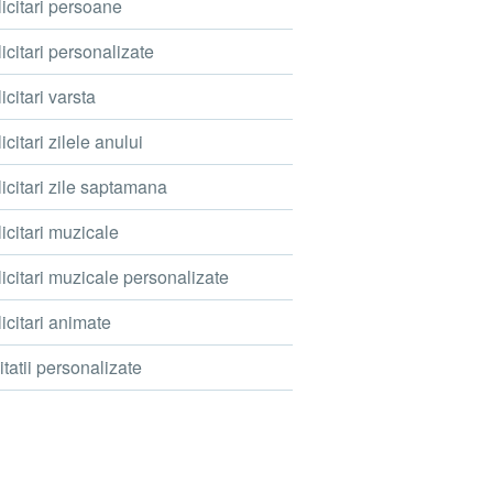
icitari persoane
icitari personalizate
icitari varsta
icitari zilele anului
icitari zile saptamana
icitari muzicale
icitari muzicale personalizate
icitari animate
itatii personalizate