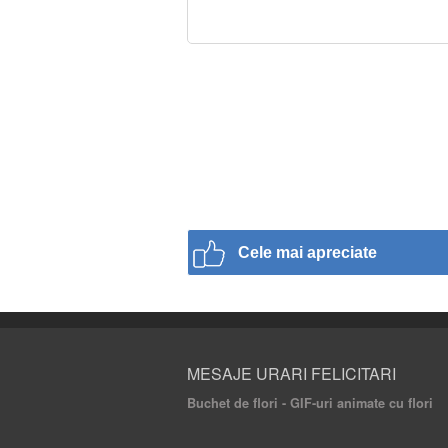
Cele mai apreciate
MESAJE URARI FELICITARI
Buchet de flori - GIF-uri animate cu flori