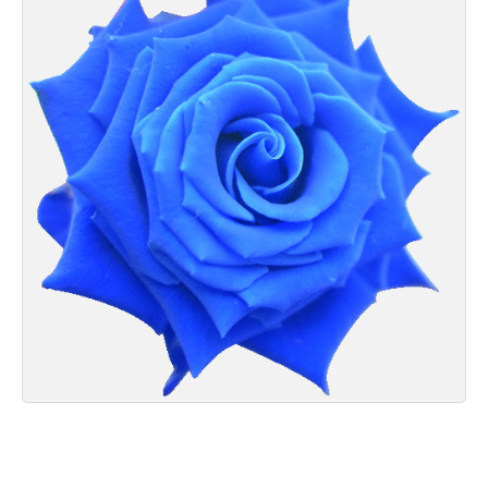
Felicitari zile saptamana
Felicitari muzicale
Felicitari muzicale personalizate
Felicitari animate
Invitatii personalizate
Conecteaza-te